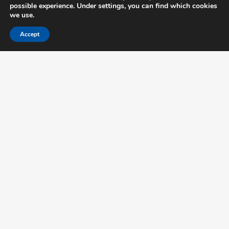
possible experience. Under settings, you can find which cookies
Disclaimer →
we use.
Privacy →
Accept
Certification Terms →
Partners →
Feedback →
Address data
Thijsseweg 11
2629 JA Delft The Netherlands
Mo - Fri: 8.00am — 17.30pm
Contact