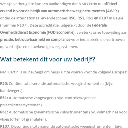
We zijn verheugd te kunnen aankondigen dat NMi Certin nu
officieel
erkend is voor de herijk van automatische weeginstrumenten (AWI’s)
onder de internationaal erkende scopes
R50, R51, R61 en R107
in België
(nummer P107). Deze accreditatie, uitgereikt door de
Federale
Overheidsdienst Economie (FOD Economie)
, versterkt onze toewijding aan
precisie, betrouwbaarheid en compliance
voor industrieën die vertrouwen
op wettelijke en nauwkeurige weegsystemen.
Wat betekent dit voor uw bedrijf?
NMi Certin is nu bevoegd om herijk uit te voeren voor de volgende scopes:
R50:
Continu totaliserende automatische weeginstrumenten (bijv.
bandwegers).
R51:
Automatische vangwegers (bijv. controlewegers en
prijsetiketteersystemen).
R61:
Automatische gravimetrische vulinstrumenten (bv. vulmachines voor
vloeistoffen of granulaten).
R107:
Discontinue totaliserende automatische weeginstrumenten (bijv.